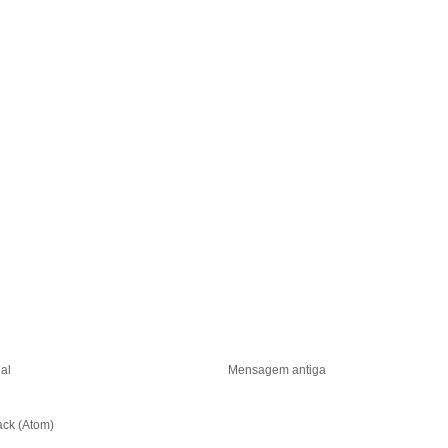
ial
Mensagem antiga
ack (Atom)