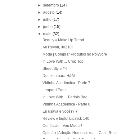
►
setembro
(14)
►
agosto
(14)
►
julho
(17)
►
junho
(15)
▼
maio
(32)
Beauty // Make Up Trend
Au Revoir, 90210!
Moda | Comprar Produtos no Polyvore
In Love With ... Crop Top
Street Style #4
Doutzen para H&M
Vidinha Académica - Parte 7
Leopard Pants
In Love With ... Parfois Bag
Vidinha Académica - Parte 6
Eu usava e vocês? ♥
Review // Inglot Lipstick 140
Confissão - Vou Mudar!
Opinião | Adoção Homossexual - Caso Real