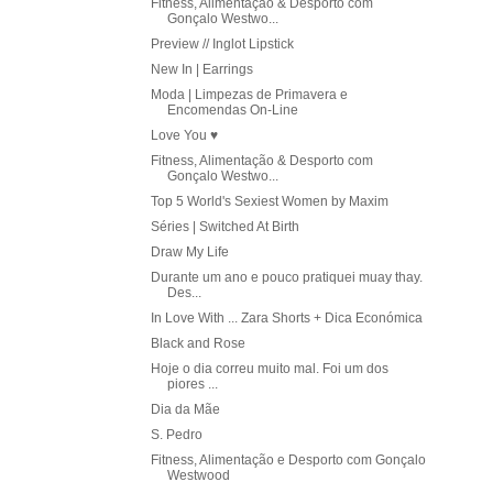
Fitness, Alimentação & Desporto com
Gonçalo Westwo...
Preview // Inglot Lipstick
New In | Earrings
Moda | Limpezas de Primavera e
Encomendas On-Line
Love You ♥
Fitness, Alimentação & Desporto com
Gonçalo Westwo...
Top 5 World's Sexiest Women by Maxim
Séries | Switched At Birth
Draw My Life
Durante um ano e pouco pratiquei muay thay.
Des...
In Love With ... Zara Shorts + Dica Económica
Black and Rose
Hoje o dia correu muito mal. Foi um dos
piores ...
Dia da Mãe
S. Pedro
Fitness, Alimentação e Desporto com Gonçalo
Westwood