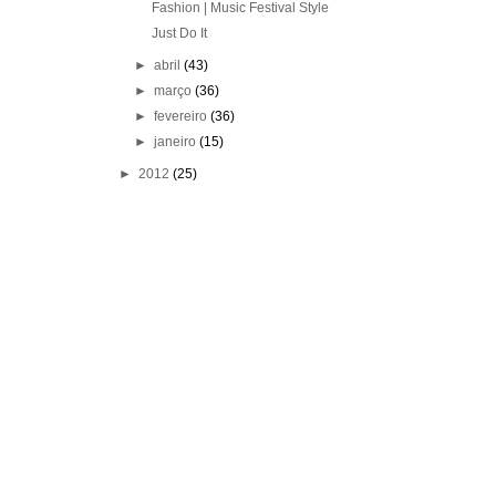
Fashion | Music Festival Style
Just Do It
►
abril
(43)
►
março
(36)
►
fevereiro
(36)
►
janeiro
(15)
►
2012
(25)