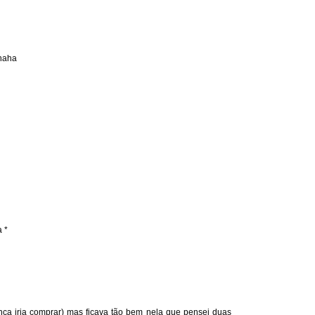
ahaha
 *
unca iria comprar) mas ficava tão bem nela que pensei duas