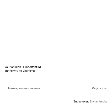
Your opinion is important! ❤️
Thank you for your time.
Mensagem mais recente
Página inic
Subscrever:
Enviar feedb